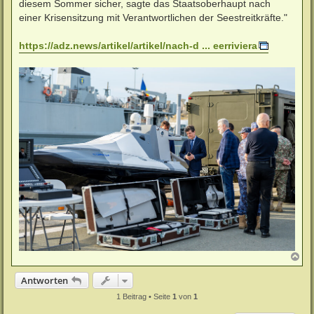
diesem Sommer sicher, sagte das Staatsoberhaupt nach
einer Krisensitzung mit Verantwortlichen der Seestreitkräfte."
https://adz.news/artikel/artikel/nach-d ... eerriviera
N
a
c
Antworten
h
o
1 Beitrag • Seite
1
von
1
b