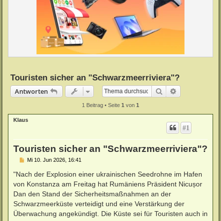
Touristen sicher an "Schwarzmeerriviera"?
Suche
Erweiterte Su
Antworten
1 Beitrag • Seite
1
von
1
Klaus
#1
Touristen sicher an "Schwarzmeerriviera"?
B
Mi 10. Jun 2026, 16:41
e
i
"Nach der Explosion einer ukrainischen Seedrohne im Hafen
t
von Konstanza am Freitag hat Rumäniens Präsident Nicușor
r
a
Dan den Stand der Sicherheitsmaßnahmen an der
g
Schwarzmeerküste verteidigt und eine Verstärkung der
Überwachung angekündigt. Die Küste sei für Touristen auch in