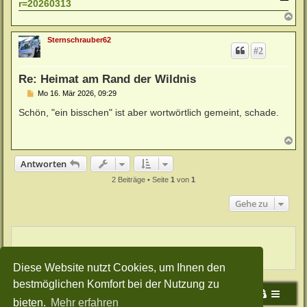
r=20260313
N
a
c
Sternschrauber62
h
#2
o
b
e
Re: Heimat am Rand der Wildnis
n
B
Mo 16. Mär 2026, 09:29
e
i
Schön, "ein bisschen" ist aber wortwörtlich gemeint, schade.
t
r
a
N
g
a
c
Antworten
h
o
2 Beiträge • Seite
1
von
1
b
e
Gehe zu
n
Diese Website nutzt Cookies, um Ihnen den
bestmöglichen Komfort bei der Nutzung zu
Portal
Foren-Übersicht
bieten.
Mehr erfahren