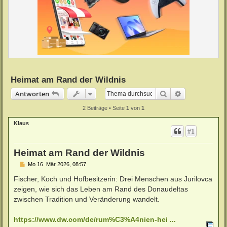
Heimat am Rand der Wildnis
Suche
Erweiterte Su
Antworten
2 Beiträge • Seite
1
von
1
Klaus
#1
Heimat am Rand der Wildnis
B
Mo 16. Mär 2026, 08:57
e
i
Fischer, Koch und Hofbesitzerin: Drei Menschen aus Jurilovca
t
zeigen, wie sich das Leben am Rand des Donaudeltas
r
a
zwischen Tradition und Veränderung wandelt.
g
https://www.dw.com/de/rum%C3%A4nien-hei ...