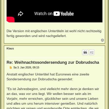
Die Version mit englischen Untertiteln ist wohl nicht rechtzeitig
fertig geworden und wird nachgeliefert.
N
a
c
Klaus
h
#2
o
b
e
Re: Weihnachtssondersendung zur Dobrudscha
n
B
Sa 3. Jan 2026, 09:15
e
i
Anstatt englischer Untertitel hat Euronews eine zweite
t
Sondersendung zur Dobrudscha gesendet:
r
a
g
"Es ist Jahresbeginn, und vielleicht mehr denn je denken wir
an das, was vor uns liegt. Wir wollen besser sein als im
Vorjahr, mehr erreichen, glücklicher sein und unsere Lieben
und alles um uns herum intensiver genießen. Und natürlich
möchten wir reisen und wundervolle Orte entdecken, die wir