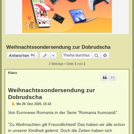
Weihnachtssondersendung zur Dobrudscha
Suche
Erweiterte Su
Antworten
2 Beiträge • Seite
1
von
1
Klaus
#1
Weihnachtssondersendung zur
Dobrudscha
B
Mo 29. Dez 2025, 15:16
e
i
Von Euronews Romania in der Serie "Romania frumoasă":
t
r
a
"Zu Weihnachten gilt Freundlichkeit! Das haben wir alle schon
g
in unserer Kindheit gelernt. Doch die Zeiten haben sich