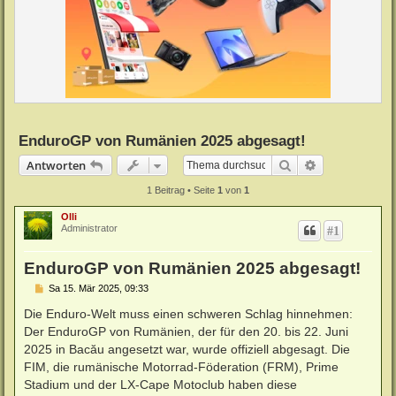
EnduroGP von Rumänien 2025 abgesagt!
Suche
Erweiterte Su
Antworten
1 Beitrag • Seite
1
von
1
Olli
Administrator
#1
EnduroGP von Rumänien 2025 abgesagt!
B
Sa 15. Mär 2025, 09:33
e
i
Die Enduro-Welt muss einen schweren Schlag hinnehmen:
t
Der EnduroGP von Rumänien, der für den 20. bis 22. Juni
r
a
2025 in Bacău angesetzt war, wurde offiziell abgesagt. Die
g
FIM, die rumänische Motorrad-Föderation (FRM), Prime
Stadium und der LX-Cape Motoclub haben diese