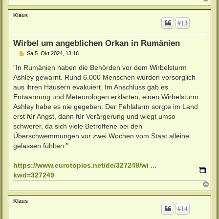
a
c
Klaus
h
#13
o
b
e
Wirbel um angeblichen Orkan in Rumänien
n
B
Sa 5. Okt 2024, 13:16
e
i
"In Rumänien haben die Behörden vor dem Wirbelsturm
t
Ashley gewarnt. Rund 6.000 Menschen wurden vorsorglich
r
a
aus ihren Häusern evakuiert. Im Anschluss gab es
g
Entwarnung und Meteorologen erklärten, einen Wirbelsturm
Ashley habe es nie gegeben. Der Fehlalarm sorgte im Land
erst für Angst, dann für Verärgerung und wiegt umso
schwerer, da sich viele Betroffene bei den
Überschwemmungen vor zwei Wochen vom Staat alleine
gelassen fühlten."
https://www.eurotopics.net/de/327249/wi ...
kwd=327249
N
a
c
Klaus
h
#14
o
b