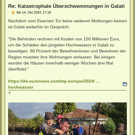
e
Re: Katastrophale Überschwemmungen in Galati
n
B
Mo 14. Okt 2024, 17:16
e
i
Nachdem vom Eisernen Tor keine weiteren Meldungen kamen
t
ist Galati weiterhin im Gespräch:
r
a
g
"Die Behörden rechnen mit Kosten von 150 Millionen Euro,
um die Schäden des jüngsten Hochwassers in Galati zu
beseitigen. 80 Prozent der Bewohnerinnen und Bewohner der
Region mussten ihre Wohnungen verlassen. Bei einigen
wurden die Häuser innerhalb weniger Wochen drei Mal
überflutet."
https://de.euronews.com/my-europe/2024/ ...
hochwasser
?