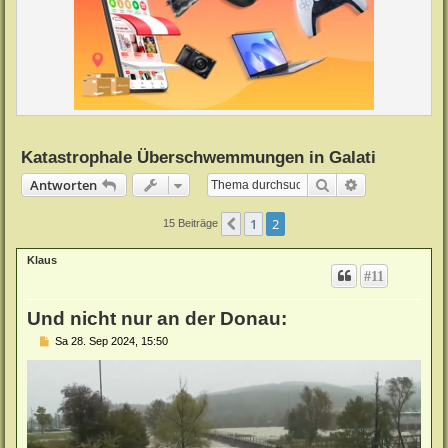
Katastrophale Überschwemmungen in Galati
Suche
Erweiterte Su
Antworten
1
2
Vorherige
15 Beiträge
Klaus
#11
Und nicht nur an der Donau:
B
Sa 28. Sep 2024, 15:50
e
i
t
r
a
g