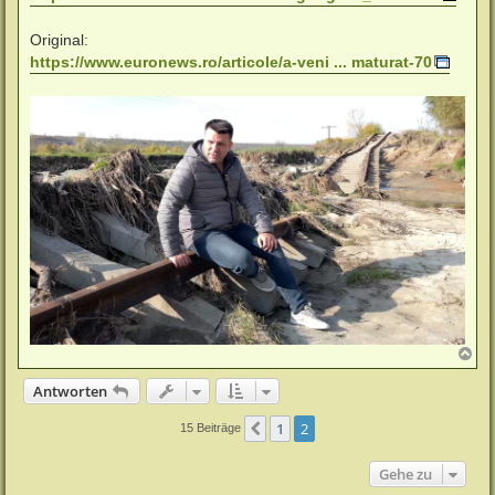
Original:
https://www.euronews.ro/articole/a-veni ... maturat-70
N
a
c
Antworten
h
o
1
2
Vorherige
15 Beiträge
b
e
n
Gehe zu