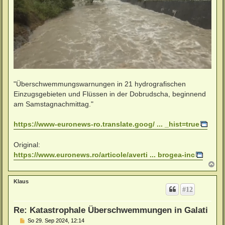
"Überschwemmungswarnungen in 21 hydrografischen
Einzugsgebieten und Flüssen in der Dobrudscha, beginnend
am Samstagnachmittag."
https://www-euronews-ro.translate.goog/ ... _hist=true
Original:
https://www.euronews.ro/articole/averti ... brogea-inc
N
a
c
Klaus
h
#12
o
b
e
Re: Katastrophale Überschwemmungen in Galati
n
B
So 29. Sep 2024, 12:14