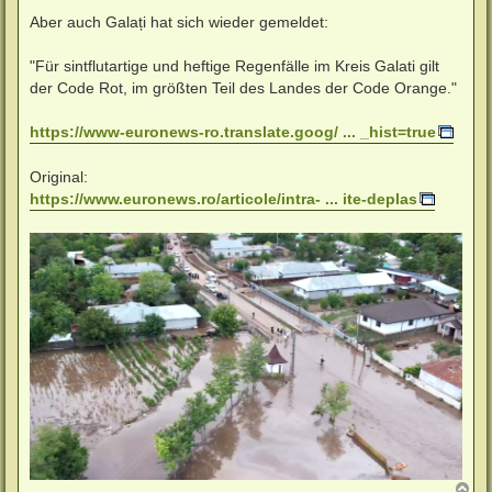
e
i
Aber auch Galați hat sich wieder gemeldet:
t
r
a
"Für sintflutartige und heftige Regenfälle im Kreis Galati gilt
g
der Code Rot, im größten Teil des Landes der Code Orange."
https://www-euronews-ro.translate.goog/ ... _hist=true
Original:
https://www.euronews.ro/articole/intra- ... ite-deplas
N