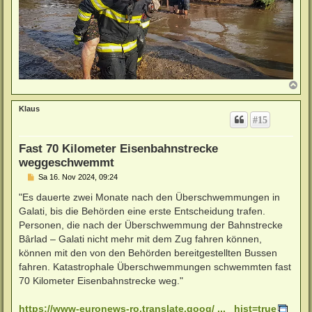
N
a
c
Klaus
h
#15
o
b
e
Fast 70 Kilometer Eisenbahnstrecke
n
weggeschwemmt
B
Sa 16. Nov 2024, 09:24
e
i
"Es dauerte zwei Monate nach den Überschwemmungen in
t
Galati, bis die Behörden eine erste Entscheidung trafen.
r
a
Personen, die nach der Überschwemmung der Bahnstrecke
g
Bârlad – Galati nicht mehr mit dem Zug fahren können,
können mit den von den Behörden bereitgestellten Bussen
fahren. Katastrophale Überschwemmungen schwemmten fast
70 Kilometer Eisenbahnstrecke weg."
https://www-euronews-ro.translate.goog/ ... _hist=true