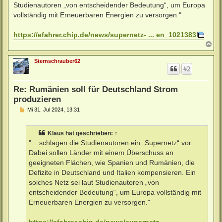
Studienautoren „von entscheidender Bedeutung“, um Europa
vollständig mit Erneuerbaren Energien zu versorgen."
https://efahrer.chip.de/news/supernetz- ... en_1021383
N
a
c
Sternschrauber62
h
#2
o
b
e
Re: Rumänien soll für Deutschland Strom
n
produzieren
B
Mi 31. Jul 2024, 13:31
e
i
t
Klaus
hat geschrieben:
↑
r
a
"... schlagen die Studienautoren ein „Supernetz“ vor.
g
Dabei sollen Länder mit einem Überschuss an
geeigneten Flächen, wie Spanien und Rumänien, die
Defizite in Deutschland und Italien kompensieren. Ein
solches Netz sei laut Studienautoren „von
entscheidender Bedeutung“, um Europa vollständig mit
Erneuerbaren Energien zu versorgen."