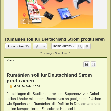
Rumänien soll für Deutschland Strom produzieren
Suche
Erweiterte Su
Antworten
2 Beiträge • Seite
1
von
1
Klaus
#1
Rumänien soll für Deutschland Strom
produzieren
B
Mi 31. Jul 2024, 10:58
e
i
"... schlagen die Studienautoren ein „Supernetz“ vor. Dabei
t
sollen Länder mit einem Überschuss an geeigneten Flächen,
r
a
wie Spanien und Rumänien, die Defizite in Deutschland und
g
Italien kompensieren. Ein solches Netz sei laut