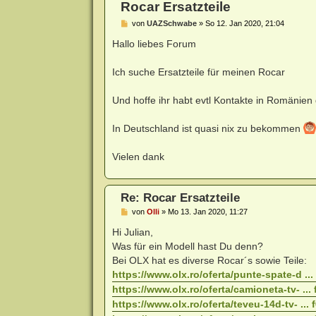
Rocar Ersatzteile
B
von
UAZSchwabe
»
So 12. Jan 2020, 21:04
e
i
Hallo liebes Forum
t
r
a
Ich suche Ersatzteile für meinen Rocar
g
Und hoffe ihr habt evtl Kontakte in Romänien 
In Deutschland ist quasi nix zu bekommen
Vielen dank
Re: Rocar Ersatzteile
B
von
Olli
»
Mo 13. Jan 2020, 11:27
e
i
Hi Julian,
t
Was für ein Modell hast Du denn?
r
a
Bei OLX hat es diverse Rocar´s sowie Teile:
g
https://www.olx.ro/oferta/punte-spate-d ..
https://www.olx.ro/oferta/camioneta-tv- ..
https://www.olx.ro/oferta/teveu-14d-tv- ...