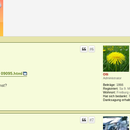
#6
. 09095.html
Olli
Administrator
Beiträge:
1866
nst?
Registriert:
Sa 9. M
Wohnort:
Freiburg 
Hat sich bedankt:
Danksagung erhalt
#7