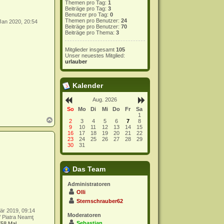
Themen pro Tag:
1
Beiträge pro Tag:
3
Benutzer pro Tag:
0
Themen pro Benutzer:
24
Jan 2020, 20:54
Beiträge pro Benutzer:
70
Beiträge pro Thema:
3
Mitglieder insgesamt
105
Unser neuestes Mitglied:
urlauber
Kalender
Aug. 2026
So
Mo
Di
Mi
Do
Fr
Sa
1
N
2
3
4
5
6
7
8
a
9
10
11
12
13
14
15
c
16
17
18
19
20
21
22
23
24
25
26
27
28
29
h
30
31
o
b
e
n
Das Team
Administratoren
Olli
Sternschrauber62
är 2019, 09:14
Moderatoren
/ Piatra Neamţ