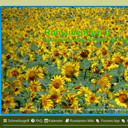
Rumänienforum
Ein Treffpunkt für deutschsprachige Ru
Schnellzugriff
FAQ
Kalender
Rumänien-Wiki
Forums App