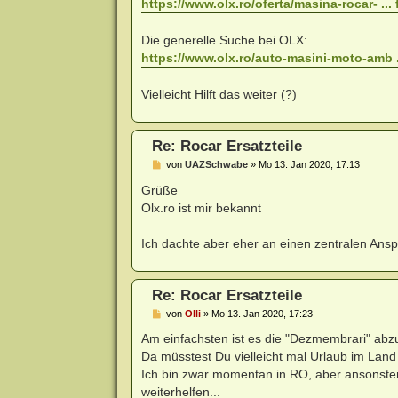
https://www.olx.ro/oferta/masina-rocar- ..
Die generelle Suche bei OLX:
https://www.olx.ro/auto-masini-moto-amb ..
Vielleicht Hilft das weiter (?)
Re: Rocar Ersatzteile
B
von
UAZSchwabe
»
Mo 13. Jan 2020, 17:13
e
i
Grüße
t
Olx.ro ist mir bekannt
r
a
g
Ich dachte aber eher an einen zentralen Ansp
Re: Rocar Ersatzteile
B
von
Olli
»
Mo 13. Jan 2020, 17:23
e
i
Am einfachsten ist es die "Dezmembrari" ab
t
Da müsstest Du vielleicht mal Urlaub im Lan
r
a
Ich bin zwar momentan in RO, aber ansonsten
g
weiterhelfen...