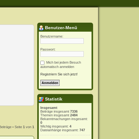
Benutzer-Menü
Benutzername:
Passwort:
Mich bei jedem Besuch
automatisch anmelden
Registriern Sie sich jetzt!
Statistik
Insgesamt
Beiträge insgesamt
7336
Themen insgesamt
2484
Bekanntmachungen insgesamt:
0
Wichtig insgesamt:
4
Beiträge • Seite
1
von
1
Dateianhänge insgesamt:
747