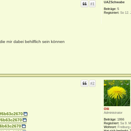
UAZSchwabe
#1
Beiträge:
5
Registriert:
So 12. 
die mir dabei behilflich sein können
#2
Olli
Administrator
. f6b63c2670
Beiträge:
1866
. f6b63c2670
Registriert:
Sa 9. M
 f6b63c2670
Wohnort:
Freiburg 