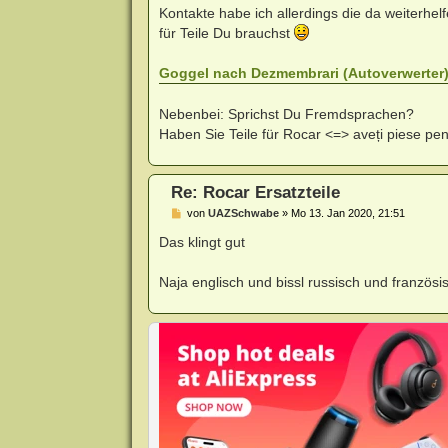
Kontakte habe ich allerdings die da weiterhel
für Teile Du brauchst
Goggel nach Dezmembrari (Autoverwerter
Nebenbei: Sprichst Du Fremdsprachen?
Haben Sie Teile für Rocar <=> aveți piese pe
Re: Rocar Ersatzteile
B
von
UAZSchwabe
»
Mo 13. Jan 2020, 21:51
e
i
Das klingt gut
t
r
a
Naja englisch und bissl russisch und französ
g