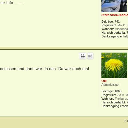
Info..........
Sternschrauber6
Beiträge:
741
Registriert:
Mo 11. 
Wohnort:
Hiddenha
Hat sich bedankt:
Danksagung erhalt
#8
rauf gestossen und dann war da das "Da war doch mal
Olli
Administrator
Beiträge:
1866
Registriert:
Sa 9. M
Wohnort:
Freiburg 
Hat sich bedankt:
Danksagung erhalt
8 