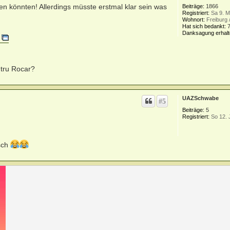
fen könnten! Allerdings müsste erstmal klar sein was
Beiträge:
1866
Registriert:
Sa 9. M
Wohnort:
Freiburg 
Hat sich bedankt:
Danksagung erhalt
)
ntru Rocar?
UAZSchwabe
#5
Beiträge:
5
Registriert:
So 12. 
isch