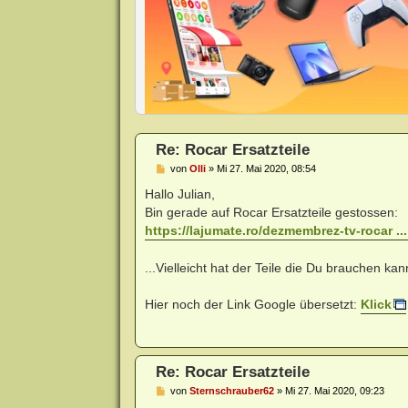
Re: Rocar Ersatzteile
B
von
Olli
»
Mi 27. Mai 2020, 08:54
e
i
Hallo Julian,
t
Bin gerade auf Rocar Ersatzteile gestossen:
r
a
https://lajumate.ro/dezmembrez-tv-rocar ..
g
...Vielleicht hat der Teile die Du brauchen kan
Hier noch der Link Google übersetzt:
Klick
Re: Rocar Ersatzteile
B
von
Sternschrauber62
»
Mi 27. Mai 2020, 09:23
e