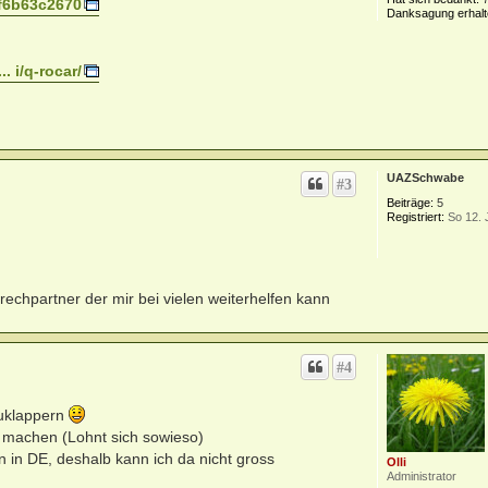
Hat sich bedankt:
. f6b63c2670
Danksagung erhalt
. i/q-rocar/
UAZSchwabe
#3
Beiträge:
5
Registriert:
So 12. 
rechpartner der mir bei vielen weiterhelfen kann
#4
zuklappern
d machen (Lohnt sich sowieso)
 in DE, deshalb kann ich da nicht gross
Olli
Administrator