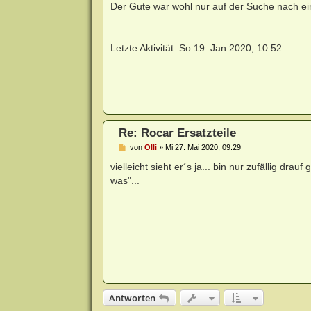
i
Der Gute war wohl nur auf der Suche nach einer 
t
r
a
g
Letzte Aktivität: So 19. Jan 2020, 10:52
Re: Rocar Ersatzteile
B
von
Olli
»
Mi 27. Mai 2020, 09:29
e
i
vielleicht sieht er´s ja... bin nur zufällig d
t
was"...
r
a
g
Antworten