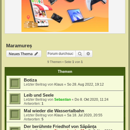
Maramureș
Suche
Erweiterte Suche
Neues Thema
9 Themen • Seite
1
von
1
Themen
Botiza
Letzter Beitrag von
Klaus
«
So 28. Aug 2022, 19:12
Leib und Seele
Letzter Beitrag von
Sebastian
«
Do 8. Okt 2020, 11:24
Antworten:
1
Mal wieder die Wassertalbahn
Letzter Beitrag von
Klaus
«
Sa 18. Jul 2020, 20:55
Antworten:
5
Der berühmte Friedhof von Săpânța