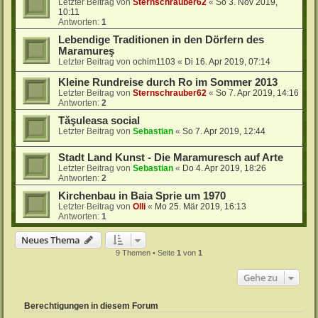
Letzter Beitrag von
Sternschrauber62
«
So 3. Nov 2019,
10:11
Antworten:
1
Lebendige Traditionen in den Dörfern des
Maramureş
Letzter Beitrag von
ochim1103
«
Di 16. Apr 2019, 07:14
Kleine Rundreise durch Ro im Sommer 2013
Letzter Beitrag von
Sternschrauber62
«
So 7. Apr 2019, 14:16
Antworten:
2
Tăşuleasa social
Letzter Beitrag von
Sebastian
«
So 7. Apr 2019, 12:44
Stadt Land Kunst - Die Maramuresch auf Arte
Letzter Beitrag von
Sebastian
«
Do 4. Apr 2019, 18:26
Antworten:
2
Kirchenbau in Baia Sprie um 1970
Letzter Beitrag von
Olli
«
Mo 25. Mär 2019, 16:13
Antworten:
1
Neues Thema
9 Themen • Seite
1
von
1
Gehe zu
Berechtigungen in diesem Forum