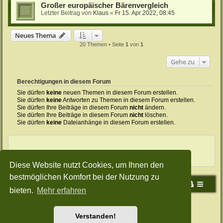
Großer europäischer Bärenvergleich
Letzter Beitrag von
Klaus
«
Fr 15. Apr 2022, 08:45
Neues Thema
20 Themen • Seite
1
von
1
Gehe zu
Berechtigungen in diesem Forum
Sie dürfen
keine
neuen Themen in diesem Forum erstellen.
Sie dürfen
keine
Antworten zu Themen in diesem Forum erstellen.
Sie dürfen Ihre Beiträge in diesem Forum
nicht
ändern.
Sie dürfen Ihre Beiträge in diesem Forum
nicht
löschen.
Sie dürfen
keine
Dateianhänge in diesem Forum erstellen.
Diese Website nutzt Cookies, um Ihnen den
bestmöglichen Komfort bei der Nutzung zu
Portal
Foren-Übersicht
bieten.
Mehr erfahren
Powered by
phpBB
® Forum Software © phpBB Limited
Deutsche Übersetzung durch
phpBB.de
Verstanden!
Style: Green-Style by Joyce&Luna
phpBB-Style-Design