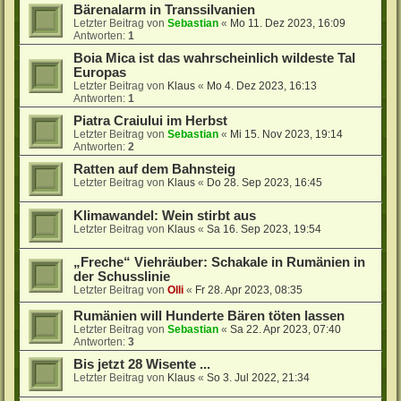
Bärenalarm in Transsilvanien
Letzter Beitrag von
Sebastian
«
Mo 11. Dez 2023, 16:09
Antworten:
1
Boia Mica ist das wahrscheinlich wildeste Tal
Europas
Letzter Beitrag von
Klaus
«
Mo 4. Dez 2023, 16:13
Antworten:
1
Piatra Craiului im Herbst
Letzter Beitrag von
Sebastian
«
Mi 15. Nov 2023, 19:14
Antworten:
2
Ratten auf dem Bahnsteig
Letzter Beitrag von
Klaus
«
Do 28. Sep 2023, 16:45
Klimawandel: Wein stirbt aus
Letzter Beitrag von
Klaus
«
Sa 16. Sep 2023, 19:54
„Freche“ Viehräuber: Schakale in Rumänien in
der Schusslinie
Letzter Beitrag von
Olli
«
Fr 28. Apr 2023, 08:35
Rumänien will Hunderte Bären töten lassen
Letzter Beitrag von
Sebastian
«
Sa 22. Apr 2023, 07:40
Antworten:
3
Bis jetzt 28 Wisente ...
Letzter Beitrag von
Klaus
«
So 3. Jul 2022, 21:34