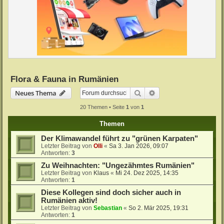
Flora & Fauna in Rumänien
Suche
Erweiterte Suche
Neues Thema
20 Themen • Seite
1
von
1
Themen
Der Klimawandel führt zu "grünen Karpaten"
Letzter Beitrag von
Olli
«
Sa 3. Jan 2026, 09:07
Antworten:
3
Zu Weihnachten: "Ungezähmtes Rumänien"
Letzter Beitrag von
Klaus
«
Mi 24. Dez 2025, 14:35
Antworten:
1
Diese Kollegen sind doch sicher auch in
Rumänien aktiv!
Letzter Beitrag von
Sebastian
«
So 2. Mär 2025, 19:31
Antworten:
1