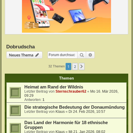
Dobrudscha
Suche
Erweiterte Suche
Neues Thema
1
2
Nächste
32 Themen
Themen
Heimat am Rand der Wildnis
Letzter Beitrag von
Sternschrauber62
«
Mo 16. Mär 2026,
09:29
Antworten:
1
Die strategische Bedeutung der Donaumündung
Letzter Beitrag von
Klaus
«
Di 24. Feb 2026, 10:57
Das Land der Harmonie für 18 ethnische
Gruppen
Letzter Beitrag von
Klaus
«
Mi 21. Jan 2026, 08:02