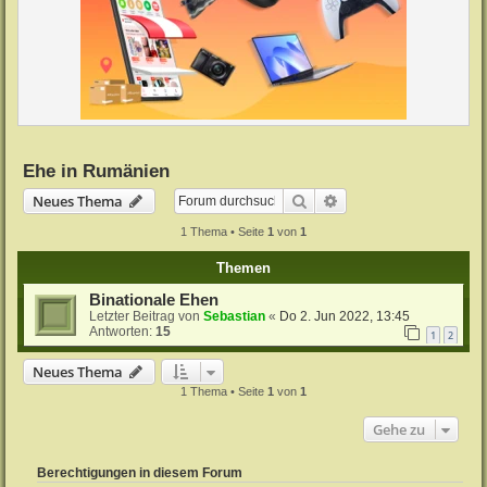
Ehe in Rumänien
Suche
Erweiterte Suche
Neues Thema
1 Thema • Seite
1
von
1
Themen
Binationale Ehen
Letzter Beitrag von
Sebastian
«
Do 2. Jun 2022, 13:45
Antworten:
15
1
2
Neues Thema
1 Thema • Seite
1
von
1
Gehe zu
Berechtigungen in diesem Forum