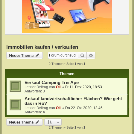
Immobilien kaufen / verkaufen
Suche
Erweiterte Suche
Neues Thema
2 Themen • Seite
1
von
1
Themen
Verkauf Camping Trei Ape
Letzter Beitrag von
Olli
«
Fr 11. Dez 2020, 18:53
Antworten:
3
Ankauf landwirtschaftlicher Flächen? Wie geht
das in Ro?
Letzter Beitrag von
Olli
«
Do 22. Okt 2020, 13:46
Antworten:
4
Neues Thema
2 Themen • Seite
1
von
1