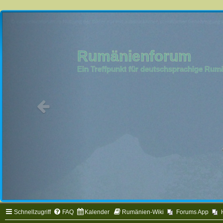
Rumänienforum
Ein Treffpunkt für deutschsprachige Ru
Schnellzugriff
FAQ
Kalender
Rumänien-Wiki
Forums App