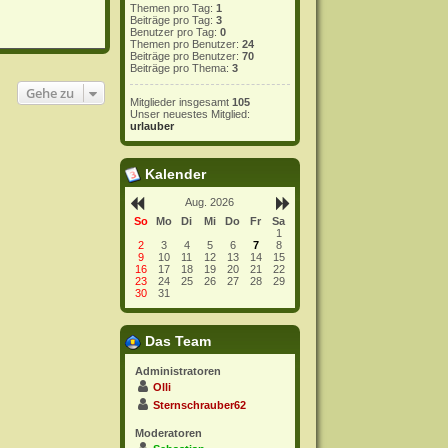
Themen pro Tag:
1
Beiträge pro Tag:
3
Benutzer pro Tag:
0
Themen pro Benutzer:
24
Beiträge pro Benutzer:
70
Beiträge pro Thema:
3
Gehe zu
Mitglieder insgesamt
105
Unser neuestes Mitglied:
urlauber
Kalender
Aug. 2026
So
Mo
Di
Mi
Do
Fr
Sa
1
2
3
4
5
6
7
8
9
10
11
12
13
14
15
16
17
18
19
20
21
22
23
24
25
26
27
28
29
30
31
Das Team
Administratoren
Olli
Sternschrauber62
Moderatoren