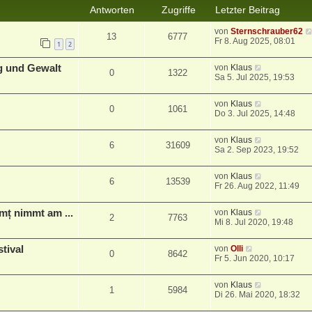
Antworten
Zugriffe
Letzter Beitrag
von
Sternschrauber62
13
6777
Fr 8. Aug 2025, 08:01
1
2
eg und Gewalt
von
Klaus
0
1322
Sa 5. Jul 2025, 19:53
von
Klaus
0
1061
Do 3. Jul 2025, 14:48
von
Klaus
6
31609
Sa 2. Sep 2023, 19:52
von
Klaus
6
13539
Fr 26. Aug 2022, 11:49
amț nimmt am ...
von
Klaus
2
7763
Mi 8. Jul 2020, 19:48
stival
von
Olli
0
8642
Fr 5. Jun 2020, 10:17
von
Klaus
1
5984
Di 26. Mai 2020, 18:32