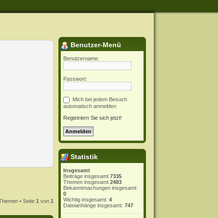
Benutzer-Menü
Benutzername:
Passwort:
Mich bei jedem Besuch
automatisch anmelden
Registriern Sie sich jetzt!
Statistik
Insgesamt
Beiträge insgesamt
7335
Themen insgesamt
2483
Bekanntmachungen insgesamt:
0
Wichtig insgesamt:
4
Themen • Seite
1
von
1
Dateianhänge insgesamt:
747