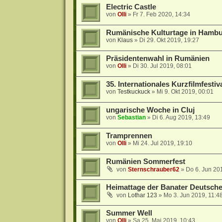
Electric Castle
von
Olli
»
Fr 7. Feb 2020, 14:34
Rumänische Kulturtage in Hamb
von
Klaus
»
Di 29. Okt 2019, 19:27
Präsidentenwahl in Rumänien
von
Olli
»
Di 30. Jul 2019, 08:01
35. Internationales Kurzfilmfestiv
von
Testkuckuck
»
Mi 9. Okt 2019, 00:01
ungarische Woche in Cluj
von
Sebastian
»
Di 6. Aug 2019, 13:49
Tramprennen
von
Olli
»
Mi 24. Jul 2019, 19:10
Rumänien Sommerfest
von
Sternschrauber62
»
Do 6. Jun 20
Heimattage der Banater Deutschen
von
Lothar 123
»
Mo 3. Jun 2019, 11:4
Summer Well
von
Olli
»
Sa 25. Mai 2019, 10:43