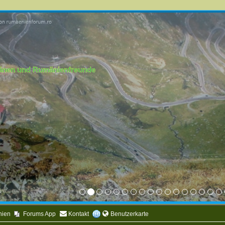
mänen und Rumänienfreunde
nien
Forums App
Kontakt
Benutzerkarte