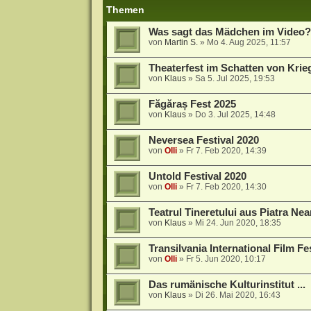
Themen
Was sagt das Mädchen im Video?
von
Martin S.
»
Mo 4. Aug 2025, 11:57
Theaterfest im Schatten von Kri
von
Klaus
»
Sa 5. Jul 2025, 19:53
Făgăraș Fest 2025
von
Klaus
»
Do 3. Jul 2025, 14:48
Neversea Festival 2020
von
Olli
»
Fr 7. Feb 2020, 14:39
Untold Festival 2020
von
Olli
»
Fr 7. Feb 2020, 14:30
Teatrul Tineretului aus Piatra Ne
von
Klaus
»
Mi 24. Jun 2020, 18:35
Transilvania International Film Fe
von
Olli
»
Fr 5. Jun 2020, 10:17
Das rumänische Kulturinstitut ...
von
Klaus
»
Di 26. Mai 2020, 16:43