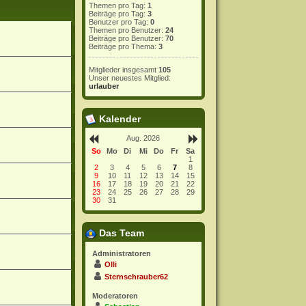
Themen pro Tag:
1
Beiträge pro Tag:
3
Benutzer pro Tag:
0
Themen pro Benutzer:
24
Beiträge pro Benutzer:
70
Beiträge pro Thema:
3
Mitglieder insgesamt
105
Unser neuestes Mitglied:
urlauber
Kalender
Aug. 2026
So
Mo
Di
Mi
Do
Fr
Sa
1
2
3
4
5
6
7
8
9
10
11
12
13
14
15
16
17
18
19
20
21
22
23
24
25
26
27
28
29
30
31
Das Team
Administratoren
Olli
Sternschrauber62
Moderatoren