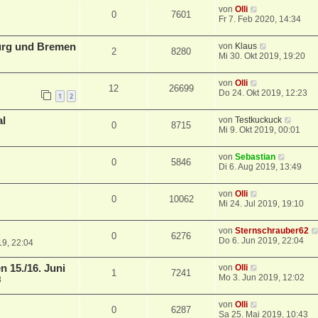
von
Olli
0
7601
Fr 7. Feb 2020, 14:34
urg und Bremen
von
Klaus
2
8280
Mi 30. Okt 2019, 19:20
von
Olli
12
26699
Do 24. Okt 2019, 12:23
1
2
al
von
Testkuckuck
0
8715
Mi 9. Okt 2019, 00:01
von
Sebastian
0
5846
Di 6. Aug 2019, 13:49
von
Olli
0
10062
Mi 24. Jul 2019, 19:10
von
Sternschrauber62
0
6276
Do 6. Jun 2019, 22:04
19, 22:04
 15./16. Juni
von
Olli
1
7241
Mo 3. Jun 2019, 12:02
8
von
Olli
0
6287
Sa 25. Mai 2019, 10:43