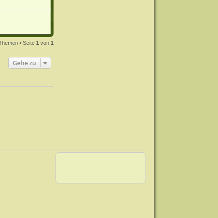
Themen • Seite
1
von
1
Gehe zu