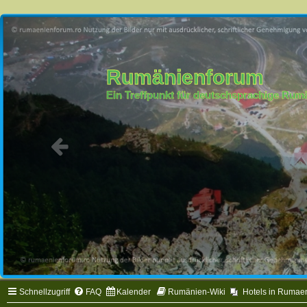
Rumänienforum
Ein Treffpunkt für deutschsprachige Ru
Schnellzugriff
FAQ
Kalender
Rumänien-Wiki
Hotels in Rumae