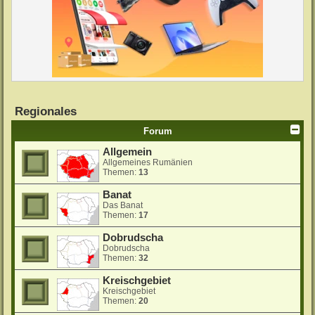
Regionales
Forum
Allgemein
Allgemeines Rumänien
Themen:
13
Banat
Das Banat
Themen:
17
Dobrudscha
Dobrudscha
Themen:
32
Kreischgebiet
Kreischgebiet
Themen:
20