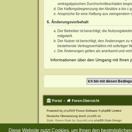
vertragstypischen Durchschnittsschäden begre
Die Haftungsbegrenzung der Absätze a bis c gi
Ansprüche für eine Haftung aus zwingendem n
6. Änderungsvorbehalt
Der Betreiber ist berechtigt, die Nutzungsbe
mitgeteilt.
Der Nutzer ist berechtigt, den Änderungen zu
bestehende Vertragsverhältnis mit sofortiger W
Die Änderungen gelten als anerkannt und ver
Informationen über den Umgang mit Ihren p
Portal
Foren-Übersicht
Powered by
phpBB
® Forum Software © phpBB Limited
Deutsche Übersetzung durch
phpBB.de
Style: Green-Style by Joyce&Luna
phpBB-Style-Design
Datenschutz
|
Nutzungsbedingungen
Diese Website nutzt Cookies, um Ihnen den bestmöglichen 