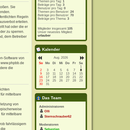
Themen pro Tag:
1
Beiträge pro Tag:
3
toßen. Sie
Benutzer pro Tag:
0
wenden.
Themen pro Benutzer:
24
Beiträge pro Benutzer:
70
fentlichten Regeln
Beiträge pro Thema:
3
usverbot erteilen.
lt hat oder die er
Mitglieder insgesamt
105
oder zu sperren.
Unser neuestes Mitglied:
urlauber
nd, dem Betreiber
Kalender
Aug. 2026
ren-Software von
r www.phpbb.de
So
Mo
Di
Mi
Do
Fr
Sa
1
ndere die
2
3
4
5
6
7
8
9
10
11
12
13
14
15
16
17
18
19
20
21
22
23
24
25
26
27
28
29
30
31
ichten
für mittelbare
Das Team
rletzung von
Administratoren
typischerweise
Olli
für mittelbare
Sternschrauber62
rob fahrlässigem
Moderatoren
 die
Sebastian