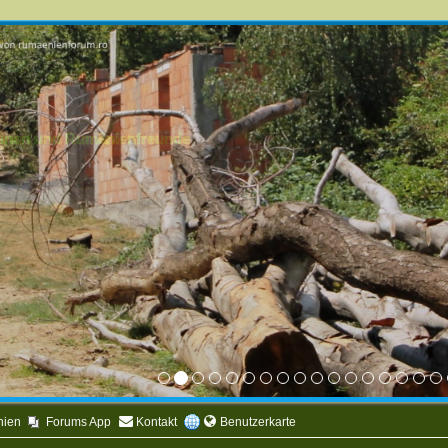
mänen und Rumänienfreunde
nien
Forums App
Kontakt
Benutzerkarte