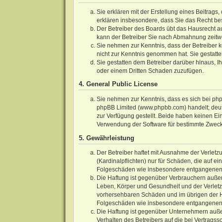
Sie erklären mit der Erstellung eines Beitrags,
erklären insbesondere, dass Sie das Recht bes
Der Betreiber des Boards übt das Hausrecht a
kann der Betreiber Sie nach Abmahnung zeitwe
Sie nehmen zur Kenntnis, dass der Betreiber kei
nicht zur Kenntnis genommen hat. Sie gestatte
Sie gestatten dem Betreiber darüber hinaus, I
oder einem Dritten Schaden zuzufügen.
4. General Public License
Sie nehmen zur Kenntnis, dass es sich bei php
phpBB Limited (www.phpbb.com) handelt; deu
zur Verfügung gestellt. Beide haben keinen Ei
Verwendung der Software für bestimmte Zwecke
5. Gewährleistung
Der Betreiber haftet mit Ausnahme der Verletz
(Kardinalpflichten) nur für Schäden, die auf ei
Folgeschäden wie insbesondere entgangenen
Die Haftung ist gegenüber Verbrauchern außer
Leben, Körper und Gesundheit und der Verletzu
vorhersehbaren Schäden und im übrigen der Höh
Folgeschäden wie insbesondere entgangenen
Die Haftung ist gegenüber Unternehmern außer
Verhalten des Betreibers auf die bei Vertrag