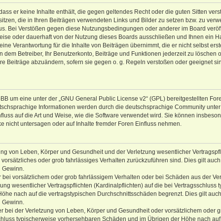
 dass er keine Inhalte enthält, die gegen geltendes Recht oder die guten Sitten vers
itzen, die in Ihren Beiträgen verwendeten Links und Bilder zu setzen bzw. zu ver
us. Bei Verstößen gegen diese Nutzungsbedingungen oder anderer im Board veröf
ise oder dauerhaft von der Nutzung dieses Boards ausschließen und Ihnen ein Ha
ne Verantwortung für die Inhalte von Beiträgen übernimmt, die er nicht selbst erstel
n dem Betreiber, Ihr Benutzerkonto, Beiträge und Funktionen jederzeit zu löschen 
hre Beiträge abzuändern, sofern sie gegen o. g. Regeln verstoßen oder geeignet si
BB um eine unter der „
GNU General Public License v2
“ (GPL) bereitgestellten Fo
tschsprachige Informationen werden durch die deutschsprachige Community unte
nfluss auf die Art und Weise, wie die Software verwendet wird. Sie können insbeso
 nicht untersagen oder auf Inhalte fremder Foren Einfluss nehmen.
ung von Leben, Körper und Gesundheit und der Verletzung wesentlicher Vertragspfl
n vorsätzliches oder grob fahrlässiges Verhalten zurückzuführen sind. Dies gilt auch 
 Gewinn.
 bei vorsätzlichem oder grob fahrlässigem Verhalten oder bei Schäden aus der Ve
ng wesentlicher Vertragspflichten (Kardinalpflichten) auf die bei Vertragsschluss 
e nach auf die vertragstypischen Durchschnittsschäden begrenzt. Dies gilt auch 
 Gewinn.
 bei der Verletzung von Leben, Körper und Gesundheit oder vorsätzlichem oder g
sschluss typischerweise vorhersehbaren Schäden und im Übrigen der Höhe nach auf