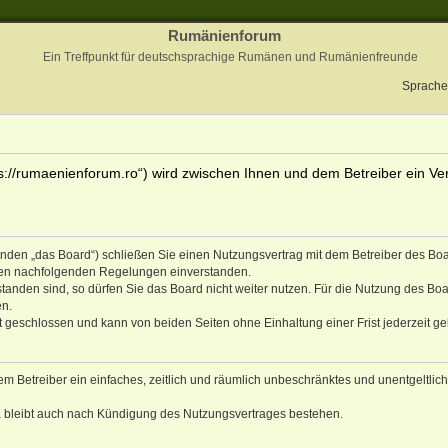
Rumänienforum
Ein Treffpunkt für deutschsprachige Rumänen und Rumänienfreunde
Sprache
s://rumaenienforum.ro“) wird zwischen Ihnen und dem Betreiber ein Ver
enden „das Board“) schließen Sie einen Nutzungsvertrag mit dem Betreiber des Boa
 den nachfolgenden Regelungen einverstanden.
anden sind, so dürfen Sie das Board nicht weiter nutzen. Für die Nutzung des Boa
en.
 geschlossen und kann von beiden Seiten ohne Einhaltung einer Frist jederzeit g
dem Betreiber ein einfaches, zeitlich und räumlich unbeschränktes und unentgeltlic
a bleibt auch nach Kündigung des Nutzungsvertrages bestehen.