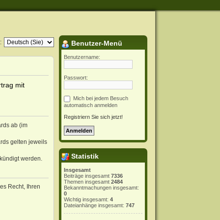
:
Benutzer-Menü
Benutzername:
Passwort:
trag mit
Mich bei jedem Besuch
automatisch anmelden
Registriern Sie sich jetzt!
rds ab (im
rds gelten jeweils
Statistik
ekündigt werden.
Insgesamt
Beiträge insgesamt
7336
Themen insgesamt
2484
hes Recht, Ihren
Bekanntmachungen insgesamt:
0
Wichtig insgesamt:
4
Dateianhänge insgesamt:
747