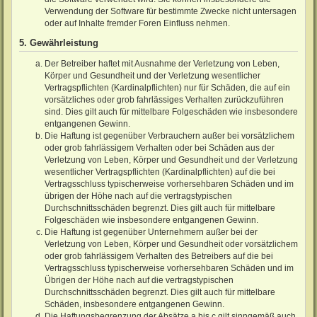
Verwendung der Software für bestimmte Zwecke nicht untersagen
oder auf Inhalte fremder Foren Einfluss nehmen.
5. Gewährleistung
Der Betreiber haftet mit Ausnahme der Verletzung von Leben,
Körper und Gesundheit und der Verletzung wesentlicher
Vertragspflichten (Kardinalpflichten) nur für Schäden, die auf ein
vorsätzliches oder grob fahrlässiges Verhalten zurückzuführen
sind. Dies gilt auch für mittelbare Folgeschäden wie insbesondere
entgangenen Gewinn.
Die Haftung ist gegenüber Verbrauchern außer bei vorsätzlichem
oder grob fahrlässigem Verhalten oder bei Schäden aus der
Verletzung von Leben, Körper und Gesundheit und der Verletzung
wesentlicher Vertragspflichten (Kardinalpflichten) auf die bei
Vertragsschluss typischerweise vorhersehbaren Schäden und im
übrigen der Höhe nach auf die vertragstypischen
Durchschnittsschäden begrenzt. Dies gilt auch für mittelbare
Folgeschäden wie insbesondere entgangenen Gewinn.
Die Haftung ist gegenüber Unternehmern außer bei der
Verletzung von Leben, Körper und Gesundheit oder vorsätzlichem
oder grob fahrlässigem Verhalten des Betreibers auf die bei
Vertragsschluss typischerweise vorhersehbaren Schäden und im
Übrigen der Höhe nach auf die vertragstypischen
Durchschnittsschäden begrenzt. Dies gilt auch für mittelbare
Schäden, insbesondere entgangenen Gewinn.
Die Haftungsbegrenzung der Absätze a bis c gilt sinngemäß auch