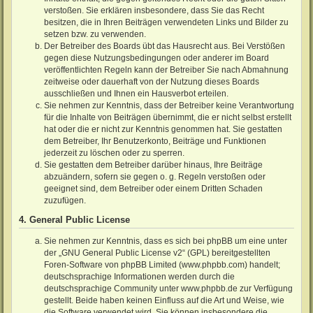
verstoßen. Sie erklären insbesondere, dass Sie das Recht
besitzen, die in Ihren Beiträgen verwendeten Links und Bilder zu
setzen bzw. zu verwenden.
Der Betreiber des Boards übt das Hausrecht aus. Bei Verstößen
gegen diese Nutzungsbedingungen oder anderer im Board
veröffentlichten Regeln kann der Betreiber Sie nach Abmahnung
zeitweise oder dauerhaft von der Nutzung dieses Boards
ausschließen und Ihnen ein Hausverbot erteilen.
Sie nehmen zur Kenntnis, dass der Betreiber keine Verantwortung
für die Inhalte von Beiträgen übernimmt, die er nicht selbst erstellt
hat oder die er nicht zur Kenntnis genommen hat. Sie gestatten
dem Betreiber, Ihr Benutzerkonto, Beiträge und Funktionen
jederzeit zu löschen oder zu sperren.
Sie gestatten dem Betreiber darüber hinaus, Ihre Beiträge
abzuändern, sofern sie gegen o. g. Regeln verstoßen oder
geeignet sind, dem Betreiber oder einem Dritten Schaden
zuzufügen.
4. General Public License
Sie nehmen zur Kenntnis, dass es sich bei phpBB um eine unter
der „
GNU General Public License v2
“ (GPL) bereitgestellten
Foren-Software von phpBB Limited (www.phpbb.com) handelt;
deutschsprachige Informationen werden durch die
deutschsprachige Community unter www.phpbb.de zur Verfügung
gestellt. Beide haben keinen Einfluss auf die Art und Weise, wie
die Software verwendet wird. Sie können insbesondere die