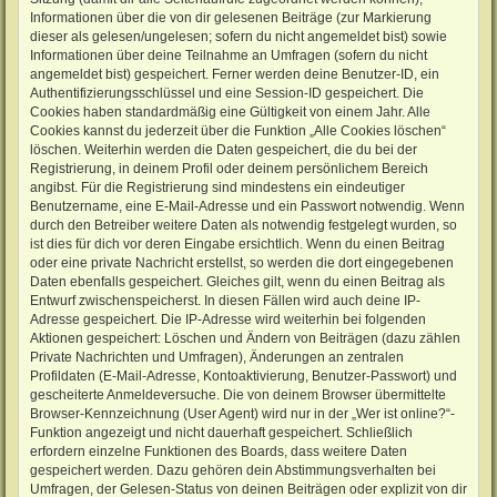
Informationen über die von dir gelesenen Beiträge (zur Markierung
dieser als gelesen/ungelesen; sofern du nicht angemeldet bist) sowie
Informationen über deine Teilnahme an Umfragen (sofern du nicht
angemeldet bist) gespeichert. Ferner werden deine Benutzer-ID, ein
Authentifizierungsschlüssel und eine Session-ID gespeichert. Die
Cookies haben standardmäßig eine Gültigkeit von einem Jahr. Alle
Cookies kannst du jederzeit über die Funktion „Alle Cookies löschen“
löschen. Weiterhin werden die Daten gespeichert, die du bei der
Registrierung, in deinem Profil oder deinem persönlichem Bereich
angibst. Für die Registrierung sind mindestens ein eindeutiger
Benutzername, eine E-Mail-Adresse und ein Passwort notwendig. Wenn
durch den Betreiber weitere Daten als notwendig festgelegt wurden, so
ist dies für dich vor deren Eingabe ersichtlich. Wenn du einen Beitrag
oder eine private Nachricht erstellst, so werden die dort eingegebenen
Daten ebenfalls gespeichert. Gleiches gilt, wenn du einen Beitrag als
Entwurf zwischenspeicherst. In diesen Fällen wird auch deine IP-
Adresse gespeichert. Die IP-Adresse wird weiterhin bei folgenden
Aktionen gespeichert: Löschen und Ändern von Beiträgen (dazu zählen
Private Nachrichten und Umfragen), Änderungen an zentralen
Profildaten (E-Mail-Adresse, Kontoaktivierung, Benutzer-Passwort) und
gescheiterte Anmeldeversuche. Die von deinem Browser übermittelte
Browser-Kennzeichnung (User Agent) wird nur in der „Wer ist online?“-
Funktion angezeigt und nicht dauerhaft gespeichert. Schließlich
erfordern einzelne Funktionen des Boards, dass weitere Daten
gespeichert werden. Dazu gehören dein Abstimmungsverhalten bei
Umfragen, der Gelesen-Status von deinen Beiträgen oder explizit von dir