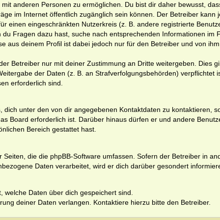
 mit anderen Personen zu ermöglichen. Du bist dir daher bewusst, das
iträge im Internet öffentlich zugänglich sein können. Der Betreiber kann 
für einen eingeschränkten Nutzerkreis (z. B. andere registrierte Benutze
nn du Fragen dazu hast, suche nach entsprechenden Informationen im
se aus deinem Profil ist dabei jedoch nur für den Betreiber und von ihm
r Betreiber nur mit deiner Zustimmung an Dritte weitergeben. Dies gilt
itergabe der Daten (z. B. an Strafverfolgungsbehörden) verpflichtet is
en erforderlich sind.
, dich unter den von dir angegebenen Kontaktdaten zu kontaktieren, so
as Board erforderlich ist. Darüber hinaus dürfen er und andere Benutz
önlichen Bereich gestattet hast.
er Seiten, die die phpBB-Software umfassen. Sofern der Betreiber in an
bezogene Daten verarbeitet, wird er dich darüber gesondert informier
ft, welche Daten über dich gespeichert sind.
ung deiner Daten verlangen. Kontaktiere hierzu bitte den Betreiber.