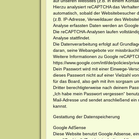
auf unseren Websites (z.B. in einem Kontak
Hierzu analysiert reCAPTCHA das Verhalte
automatisch, sobald der Websitebesucher d
(z.B. IP-Adresse, Verweildauer des Websit
Analyse erfassten Daten werden an Google w
Die reCAPTCHA-Analysen laufen vollständig
Analyse stattfindet.
Die Datenverarbeitung erfolgt auf Grundlage
daran, seine Webangebote vor missbräuchl
Weitere Informationen zu Google reCAPTCH
https://www.google.com/intl/de/policies/pri
Dein Passwort wird mit einer Einwege-Versch
dieses Passwort nicht auf einer Vielzahl v
für das Board, also geh mit ihm sorgsam um
Dritter berechtigterweise nach deinem Pass
„Ich habe mein Passwort vergessen“ benut
Mail-Adresse und sendet anschließend ein 
kannst.
Gestattung der Datenspeicherung
Google AdSense
Diese Website benutzt Google Adsense, ein