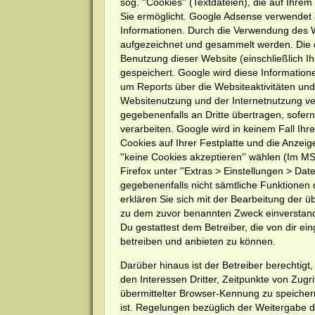
sog. ''Cookies'' (Textdateien), die auf Ih
Sie ermöglicht. Google Adsense verwendet 
Informationen. Durch die Verwendung des 
aufgezeichnet und gesammelt werden. Die 
Benutzung dieser Website (einschließlich I
gespeichert. Google wird diese Information
um Reports über die Websiteaktivitäten un
Websitenutzung und der Internetnutzung ve
gegebenenfalls an Dritte übertragen, sofern
verarbeiten. Google wird in keinem Fall Ih
Cookies auf Ihrer Festplatte und die Anzei
''keine Cookies akzeptieren'' wählen (Im MS 
Firefox unter ''Extras > Einstellungen > Dat
gegebenenfalls nicht sämtliche Funktionen 
erklären Sie sich mit der Bearbeitung der 
zu dem zuvor benannten Zweck einverstan
Du gestattest dem Betreiber, die von dir e
betreiben und anbieten zu können.
Darüber hinaus ist der Betreiber berechti
den Interessen Dritter, Zeitpunkte von Zu
übermittelter Browser-Kennung zu speichern
ist. Regelungen bezüglich der Weitergabe 