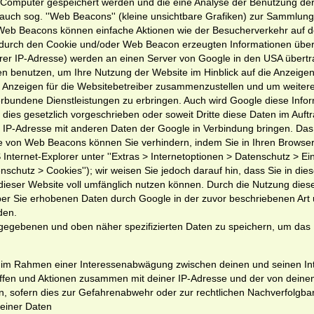
rem Computer gespeichert werden und die eine Analyse der Benutzung de
auch sog. ''Web Beacons'' (kleine unsichtbare Grafiken) zur Sammlun
Web Beacons können einfache Aktionen wie der Besucherverkehr auf d
durch den Cookie und/oder Web Beacon erzeugten Informationen über
hrer IP-Adresse) werden an einen Server von Google in den USA übert
en benutzen, um Ihre Nutzung der Website im Hinblick auf die Anzeige
d Anzeigen für die Websitebetreiber zusammenzustellen und um weitere
rbundene Dienstleistungen zu erbringen. Auch wird Google diese Info
 dies gesetzlich vorgeschrieben oder soweit Dritte diese Daten im Auf
re IP-Adresse mit anderen Daten der Google in Verbindung bringen. Da
ge von Web Beacons können Sie verhindern, indem Sie in Ihren Browser
Internet-Explorer unter ''Extras > Internetoptionen > Datenschutz > Eins
enschutz > Cookies''); wir weisen Sie jedoch darauf hin, dass Sie in die
dieser Website voll umfänglich nutzen können. Durch die Nutzung dies
über Sie erhobenen Daten durch Google in der zuvor beschriebenen Ar
den.
ingegebenen und oben näher spezifizierten Daten zu speichern, um das
gt, im Rahmen einer Interessenabwägung zwischen deinen und seinen In
griffen und Aktionen zusammen mit deiner IP-Adresse und der von dein
, sofern dies zur Gefahrenabwehr oder zur rechtlichen Nachverfolgba
deiner Daten