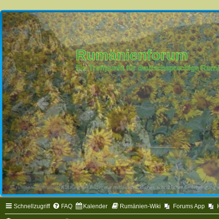
Rumänienforum
Ein Treffpunkt für deutschsprachige Ru
Schnellzugriff
FAQ
Kalender
Rumänien-Wiki
Forums App