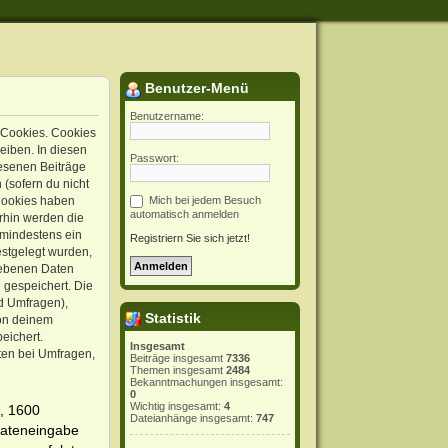
Benutzer-Menü
Benutzername:
 Cookies. Cookies
eiben. In diesen
Passwort:
lesenen Beiträge
(sofern du nicht
 Cookies haben
Mich bei jedem Besuch
automatisch anmelden
erhin werden die
 mindestens ein
Registriern Sie sich jetzt!
estgelegt wurden,
egebenen Daten
e gespeichert. Die
d Umfragen),
Statistik
von deinem
eichert.
Insgesamt
ten bei Umfragen,
Beiträge insgesamt
7336
Themen insgesamt
2484
Bekanntmachungen insgesamt:
0
Wichtig insgesamt:
4
, 1600
Dateianhänge insgesamt:
747
Dateneingabe