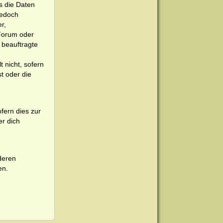
s die Daten
jedoch
r,
 Forum oder
 beauftragte
 nicht, sofern
t oder die
fern dies zur
er dich
deren
en.