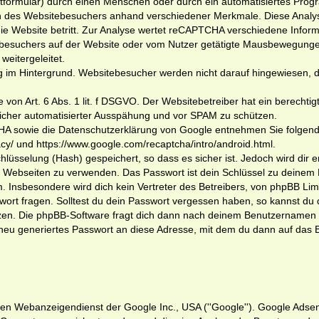
tformular) durch einen Menschen oder durch ein automatisiertes Progr
n des Websitebesuchers anhand verschiedener Merkmale. Diese Analy
ie Website betritt. Zur Analyse wertet reCAPTCHA verschiedene Infor
ebesuchers auf der Website oder vom Nutzer getätigte Mausbewegungen
eitergeleitet.
 im Hintergrund. Websitebesucher werden nicht darauf hingewiesen, 
 von Art. 6 Abs. 1 lit. f DSGVO. Der Websitebetreiber hat ein berechtig
icher automatisierter Ausspähung und vor SPAM zu schützen.
A sowie die Datenschutzerklärung von Google entnehmen Sie folgend
vacy/ und https://www.google.com/recaptcha/intro/android.html.
lüsselung (Hash) gespeichert, so dass es sicher ist. Jedoch wird dir 
on Webseiten zu verwenden. Das Passwort ist dein Schlüssel zu deinem
. Insbesondere wird dich kein Vertreter des Betreibers, von phpBB Lim
wort fragen. Solltest du dein Passwort vergessen haben, so kannst du 
zen. Die phpBB-Software fragt dich dann nach deinem Benutzernamen 
neu generiertes Passwort an diese Adresse, mit dem du dann auf das 
en Webanzeigendienst der Google Inc., USA (''Google''). Google Ads