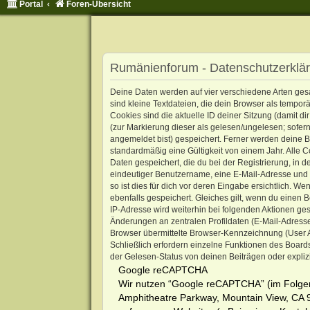
Portal
Foren-Übersicht
Rumänienforum - Datenschutzerklä
Deine Daten werden auf vier verschiedene Arten ge
sind kleine Textdateien, die dein Browser als tempor
Cookies sind die aktuelle ID deiner Sitzung (damit d
(zur Markierung dieser als gelesen/ungelesen; sofer
angemeldet bist) gespeichert. Ferner werden deine B
standardmäßig eine Gültigkeit von einem Jahr. Alle C
Daten gespeichert, die du bei der Registrierung, in 
eindeutiger Benutzername, eine E-Mail-Adresse und 
so ist dies für dich vor deren Eingabe ersichtlich. W
ebenfalls gespeichert. Gleiches gilt, wenn du einen 
IP-Adresse wird weiterhin bei folgenden Aktionen ge
Änderungen an zentralen Profildaten (E-Mail-Adress
Browser übermittelte Browser-Kennzeichnung (User Age
Schließlich erfordern einzelne Funktionen des Boar
der Gelesen-Status von deinen Beiträgen oder expliz
Google reCAPTCHA
Wir nutzen “Google reCAPTCHA” (im Folgen
Amphitheatre Parkway, Mountain View, CA 9