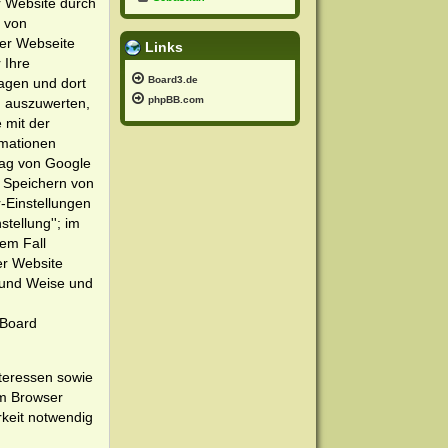
Sebastian
r Website durch
g von
er Webseite
Links
 Ihre
Board3.de
ragen und dort
phpBB.com
n auszuwerten,
 mit der
rmationen
trag von Google
s Speichern von
-Einstellungen
tellung''; im
sem Fall
er Website
t und Weise und
 Board
teressen sowie
em Browser
rkeit notwendig