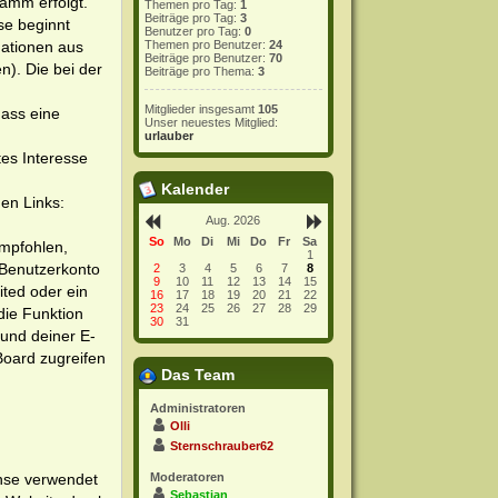
amm erfolgt.
Themen pro Tag:
1
Beiträge pro Tag:
3
se beginnt
Benutzer pro Tag:
0
mationen aus
Themen pro Benutzer:
24
Beiträge pro Benutzer:
70
). Die bei der
Beiträge pro Thema:
3
Mitglieder insgesamt
105
dass eine
Unser neuestes Mitglied:
urlauber
tes Interesse
Kalender
en Links:
Aug. 2026
So
Mo
Di
Mi
Do
Fr
Sa
empfohlen,
1
 Benutzerkonto
2
3
4
5
6
7
8
9
10
11
12
13
14
15
ited oder ein
16
17
18
19
20
21
22
23
24
25
26
27
28
29
die Funktion
30
31
und deiner E-
Board zugreifen
Das Team
Administratoren
Olli
Sternschrauber62
ense verwendet
Moderatoren