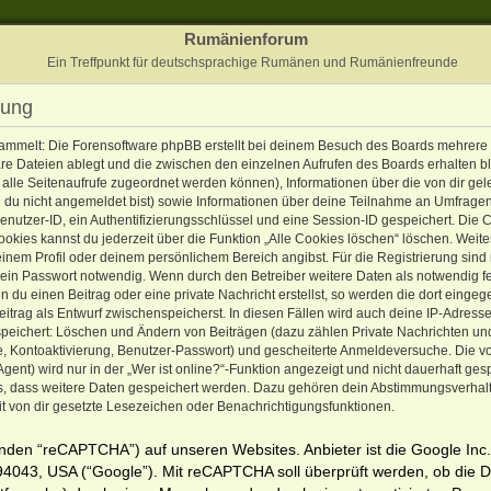
Rumänienforum
Ein Treffpunkt für deutschsprachige Rumänen und Rumänienfreunde
rung
sammelt: Die Forensoftware phpBB erstellt bei deinem Besuch des Boards mehrere
äre Dateien ablegt und die zwischen den einzelnen Aufrufen des Boards erhalten bl
ir alle Seitenaufrufe zugeordnet werden können), Informationen über die von dir ge
n du nicht angemeldet bist) sowie Informationen über deine Teilnahme an Umfragen 
enutzer-ID, ein Authentifizierungsschlüssel und eine Session-ID gespeichert. Die
ookies kannst du jederzeit über die Funktion „Alle Cookies löschen“ löschen. Weit
deinem Profil oder deinem persönlichem Bereich angibst. Für die Registrierung sind
ein Passwort notwendig. Wenn durch den Betreiber weitere Daten als notwendig f
enn du einen Beitrag oder eine private Nachricht erstellst, so werden die dort eing
Beitrag als Entwurf zwischenspeicherst. In diesen Fällen wird auch deine IP-Adress
speichert: Löschen und Ändern von Beiträgen (dazu zählen Private Nachrichten un
e, Kontoaktivierung, Benutzer-Passwort) und gescheiterte Anmeldeversuche. Die 
nt) wird nur in der „Wer ist online?“-Funktion angezeigt und nicht dauerhaft gesp
ds, dass weitere Daten gespeichert werden. Dazu gehören dein Abstimmungsverhal
it von dir gesetzte Lesezeichen oder Benachrichtigungsfunktionen.
den “reCAPTCHA”) auf unseren Websites. Anbieter ist die Google Inc.
4043, USA (“Google”). Mit reCAPTCHA soll überprüft werden, ob die 