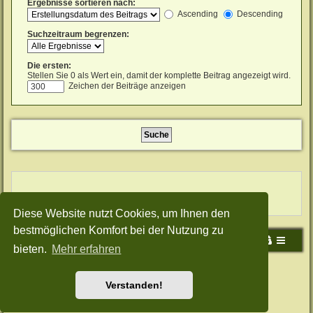
Ergebnisse sortieren nach:
Ascending
Descending
Suchzeitraum begrenzen:
Die ersten:
Stellen Sie 0 als Wert ein, damit der komplette Beitrag angezeigt wird.
Zeichen der Beiträge anzeigen
Diese Website nutzt Cookies, um Ihnen den
bestmöglichen Komfort bei der Nutzung zu
Portal
Foren-Übersicht
bieten.
Mehr erfahren
Powered by
phpBB
® Forum Software © phpBB Limited
Deutsche Übersetzung durch
phpBB.de
Verstanden!
Style: Green-Style by Joyce&Luna
phpBB-Style-Design
Datenschutz
|
Nutzungsbedingungen