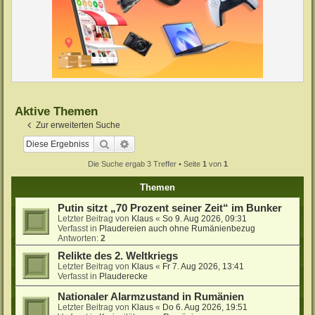
Aktive Themen
Zur erweiterten Suche
Suche
Erweiterte Suche
Die Suche ergab 3 Treffer • Seite
1
von
1
Themen
Putin sitzt „70 Prozent seiner Zeit“ im Bunker
Letzter Beitrag von
Klaus
«
So 9. Aug 2026, 09:31
Verfasst in
Plaudereien auch ohne Rumänienbezug
Antworten:
2
Relikte des 2. Weltkriegs
Letzter Beitrag von
Klaus
«
Fr 7. Aug 2026, 13:41
Verfasst in
Plauderecke
Nationaler Alarmzustand in Rumänien
Letzter Beitrag von
Klaus
«
Do 6. Aug 2026, 19:51