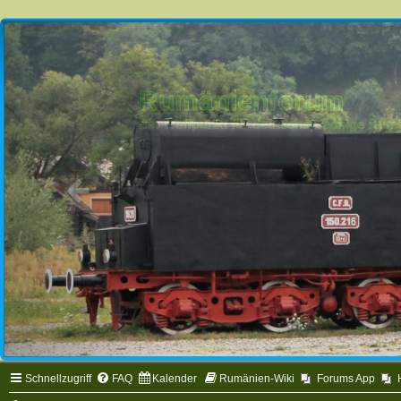
Rumänienforum
Ein Treffpunkt für deutschsprachige Ru
Schnellzugriff
FAQ
Kalender
Rumänien-Wiki
Forums App