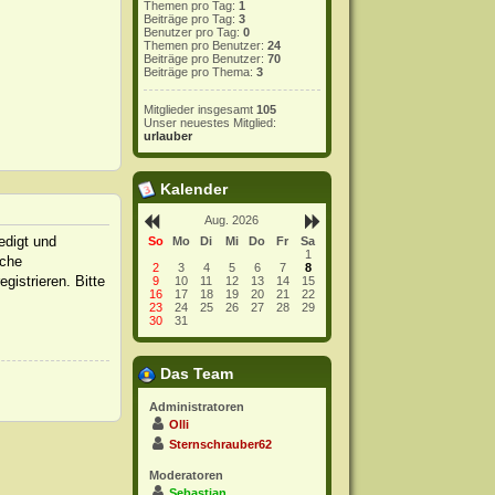
Themen pro Tag:
1
Beiträge pro Tag:
3
Benutzer pro Tag:
0
Themen pro Benutzer:
24
Beiträge pro Benutzer:
70
Beiträge pro Thema:
3
Mitglieder insgesamt
105
Unser neuestes Mitglied:
urlauber
Kalender
Aug. 2026
edigt und
So
Mo
Di
Mi
Do
Fr
Sa
1
iche
2
3
4
5
6
7
8
istrieren. Bitte
9
10
11
12
13
14
15
16
17
18
19
20
21
22
23
24
25
26
27
28
29
30
31
Das Team
Administratoren
Olli
Sternschrauber62
Moderatoren