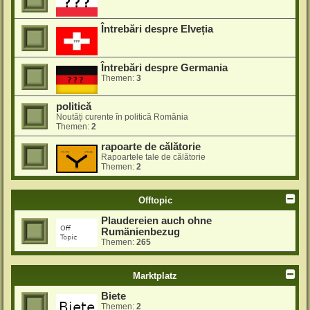
Întrebări despre Elveția
Întrebări despre Germania
Themen:
3
politică
Noutăți curente în politică România
Themen:
2
rapoarte de călătorie
Rapoartele tale de călătorie
Themen:
2
Offtopic
Plaudereien auch ohne
Rumänienbezug
Themen:
265
Marktplatz
Biete
Themen:
2