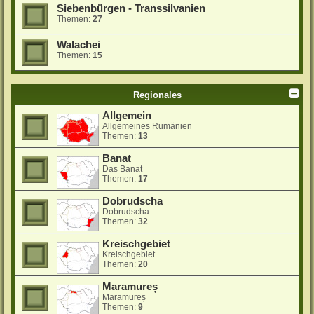
Siebenbürgen - Transsilvanien
Themen:
27
Walachei
Themen:
15
Regionales
Allgemein
Allgemeines Rumänien
Themen:
13
Banat
Das Banat
Themen:
17
Dobrudscha
Dobrudscha
Themen:
32
Kreischgebiet
Kreischgebiet
Themen:
20
Maramureș
Maramureș
Themen:
9