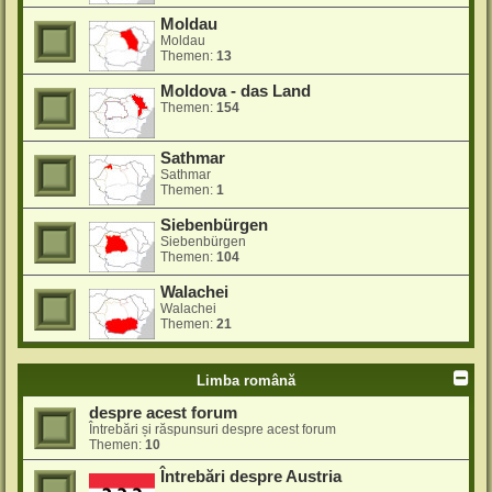
Moldau
Moldau
Themen:
13
Moldova - das Land
Themen:
154
Sathmar
Sathmar
Themen:
1
Siebenbürgen
Siebenbürgen
Themen:
104
Walachei
Walachei
Themen:
21
Limba română
despre acest forum
Întrebări și răspunsuri despre acest forum
Themen:
10
Întrebări despre Austria