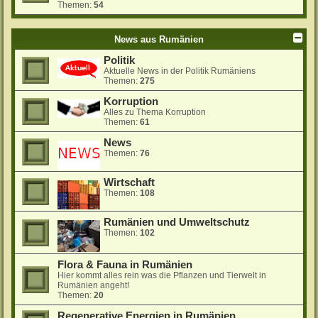
Themen:
54
News aus Rumänien
Politik
Aktuelle News in der Politik Rumäniens
Themen:
275
Korruption
Alles zu Thema Korruption
Themen:
61
News
Themen:
76
Wirtschaft
Themen:
108
Rumänien und Umweltschutz
Themen:
102
Flora & Fauna in Rumänien
Hier kommt alles rein was die Pflanzen und Tierwelt in
Rumänien angeht!
Themen:
20
Regenerative Energien in Rumänien