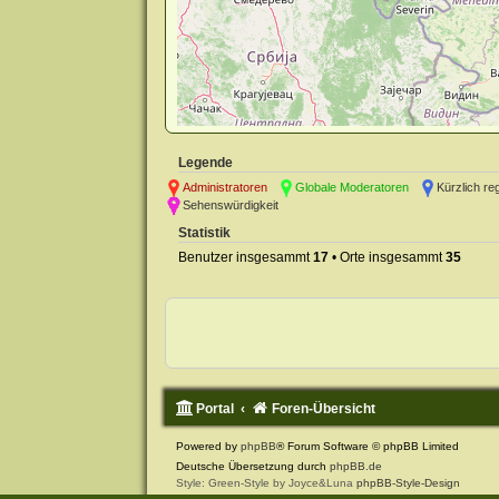
Legende
Administratoren
Globale Moderatoren
Kürzlich re
Sehenswürdigkeit
Statistik
Benutzer insgesammt
17
• Orte insgesammt
35
Portal
Foren-Übersicht
Powered by
phpBB
® Forum Software © phpBB Limited
Deutsche Übersetzung durch
phpBB.de
Style: Green-Style by Joyce&Luna
phpBB-Style-Design
Datenschutz
|
Nutzungsbedingungen