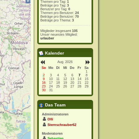
+
Themen pro Tag:
1
Beiträge pro Tag:
3
Benutzer pro Tag:
0
Themen pro Benutzer:
24
Beiträge pro Benutzer:
70
Beiträge pro Thema:
3
Mitglieder insgesamt
105
Unser neuestes Mitglied:
urlauber
Kalender
Aug. 2026
So
Mo
Di
Mi
Do
Fr
Sa
1
2
3
4
5
6
7
8
9
10
11
12
13
14
15
16
17
18
19
20
21
22
23
24
25
26
27
28
29
30
31
Das Team
Administratoren
Olli
Sternschrauber62
Moderatoren
Sebastian