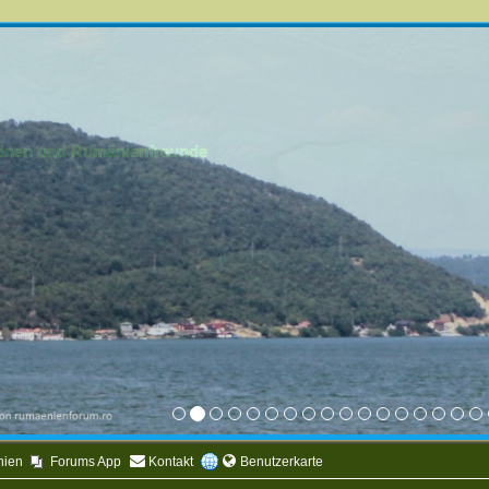
mänen und Rumänienfreunde
nien
Forums App
Kontakt
Benutzerkarte