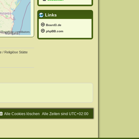
Links
Board3.de
phpBB.com
StreetMap
contributors
e / Religiöse Stätte
Alle Cookies löschen
Alle Zeiten sind
UTC+02:00