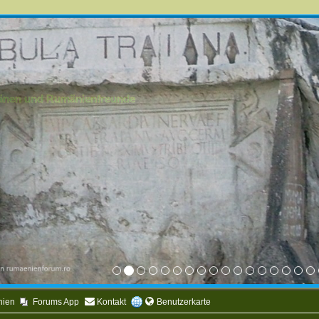
mänen und Rumänienfreunde
nien
Forums App
Kontakt
Benutzerkarte