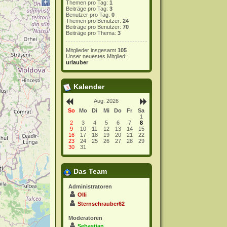
+
Themen pro Tag:
1
Beiträge pro Tag:
3
Benutzer pro Tag:
0
Themen pro Benutzer:
24
Beiträge pro Benutzer:
70
Beiträge pro Thema:
3
Mitglieder insgesamt
105
Unser neuestes Mitglied:
urlauber
Kalender
Aug. 2026
So
Mo
Di
Mi
Do
Fr
Sa
1
2
3
4
5
6
7
8
9
10
11
12
13
14
15
16
17
18
19
20
21
22
23
24
25
26
27
28
29
30
31
Das Team
Administratoren
Olli
Sternschrauber62
Moderatoren