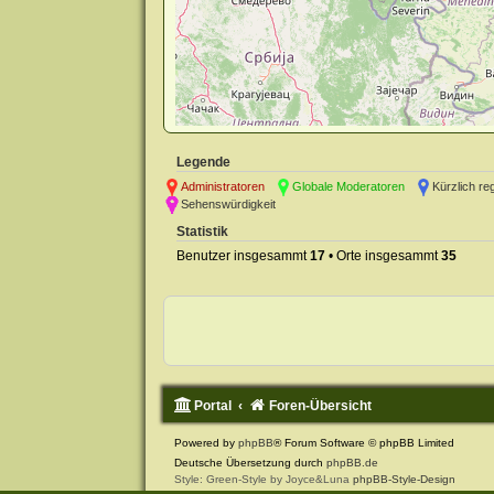
Legende
Administratoren
Globale Moderatoren
Kürzlich re
Sehenswürdigkeit
Statistik
Benutzer insgesammt
17
• Orte insgesammt
35
Portal
Foren-Übersicht
Powered by
phpBB
® Forum Software © phpBB Limited
Deutsche Übersetzung durch
phpBB.de
Style: Green-Style by Joyce&Luna
phpBB-Style-Design