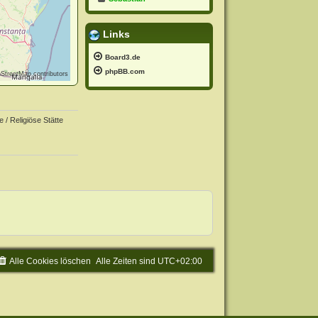
Sebastian
Links
Board3.de
phpBB.com
StreetMap
contributors
e / Religiöse Stätte
Alle Cookies löschen
Alle Zeiten sind
UTC+02:00