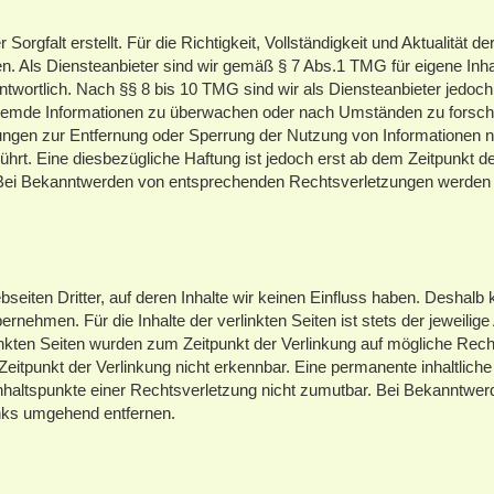
orgfalt erstellt. Für die Richtigkeit, Vollständigkeit und Aktualität der
 Als Diensteanbieter sind wir gemäß § 7 Abs.1 TMG für eigene Inha
wortlich. Nach §§ 8 bis 10 TMG sind wir als Diensteanbieter jedoch
e fremde Informationen zu überwachen oder nach Umständen zu forsche
htungen zur Entfernung oder Sperrung der Nutzung von Informationen 
hrt. Eine diesbezügliche Haftung ist jedoch erst ab dem Zeitpunkt d
 Bei Bekanntwerden von entsprechenden Rechtsverletzungen werden 
eiten Dritter, auf deren Inhalte wir keinen Einfluss haben. Deshalb 
nehmen. Für die Inhalte der verlinkten Seiten ist stets der jeweilige
rlinkten Seiten wurden zum Zeitpunkt der Verlinkung auf mögliche Rec
eitpunkt der Verlinkung nicht erkennbar. Eine permanente inhaltliche 
Anhaltspunkte einer Rechtsverletzung nicht zumutbar. Bei Bekanntwe
inks umgehend entfernen.