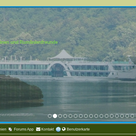
mänen und Rumänienfreunde
nien
Forums App
Kontakt
Benutzerkarte