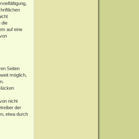
vielfältigung,
riftlichen
icht
 die
dem auf eine
 von
ren Seiten
weit möglich,
n.
slücken
von nicht
treiber der
en, etwa durch