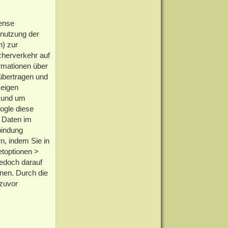
sense
enutzung der
n) zur
herverkehr auf
rmationen über
übertragen und
zeigen
n und um
ogle diese
e Daten im
bindung
n, indem Sie in
etoptionen >
jedoch darauf
nnen. Durch die
 zuvor