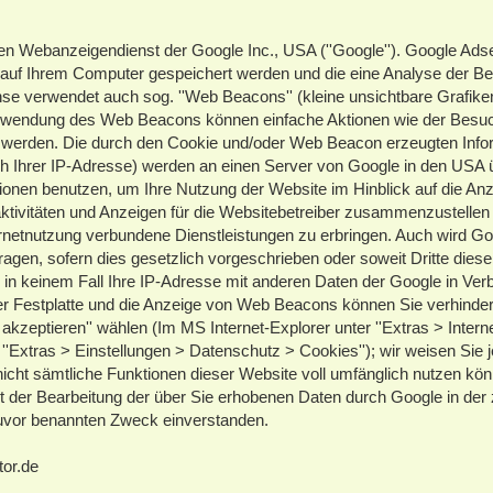
en Webanzeigendienst der Google Inc., USA (''Google''). Google Ad
ie auf Ihrem Computer gespeichert werden und die eine Analyse der B
se verwendet auch sog. ''Web Beacons'' (kleine unsichtbare Grafike
rwendung des Web Beacons können einfache Aktionen wie der Besuc
werden. Die durch den Cookie und/oder Web Beacon erzeugten Info
ich Ihrer IP-Adresse) werden an einen Server von Google in den USA 
tionen benutzen, um Ihre Nutzung der Website im Hinblick auf die An
ktivitäten und Anzeigen für die Websitebetreiber zusammenzustelle
ernetnutzung verbundene Dienstleistungen zu erbringen. Auch wird Go
ragen, sofern dies gesetzlich vorgeschrieben oder soweit Dritte dies
 in keinem Fall Ihre IP-Adresse mit anderen Daten der Google in Ver
er Festplatte und die Anzeige von Web Beacons können Sie verhinder
akzeptieren'' wählen (Im MS Internet-Explorer unter ''Extras > Intern
r ''Extras > Einstellungen > Datenschutz > Cookies''); wir weisen Sie 
 nicht sämtliche Funktionen dieser Website voll umfänglich nutzen kö
t der Bearbeitung der über Sie erhobenen Daten durch Google in der
uvor benannten Zweck einverstanden.
or.de