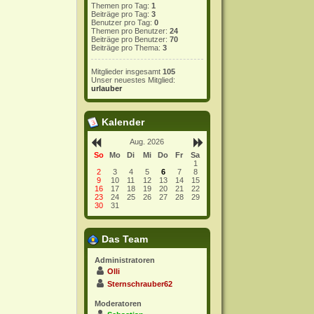
Themen pro Tag:
1
Beiträge pro Tag:
3
Benutzer pro Tag:
0
Themen pro Benutzer:
24
Beiträge pro Benutzer:
70
Beiträge pro Thema:
3
Mitglieder insgesamt
105
Unser neuestes Mitglied:
urlauber
Kalender
Aug. 2026
So
Mo
Di
Mi
Do
Fr
Sa
1
2
3
4
5
6
7
8
9
10
11
12
13
14
15
16
17
18
19
20
21
22
23
24
25
26
27
28
29
30
31
Das Team
Administratoren
Olli
Sternschrauber62
Moderatoren