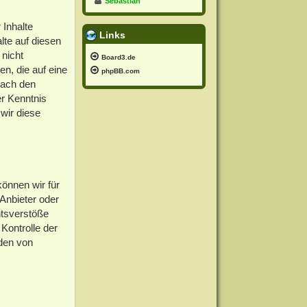
Sebastian
 Inhalte
Links
lte auf diesen
 nicht
Board3.de
n, die auf eine
phpBB.com
nach den
er Kenntnis
wir diese
können wir für
 Anbieter oder
htsverstöße
Kontrolle der
rden von