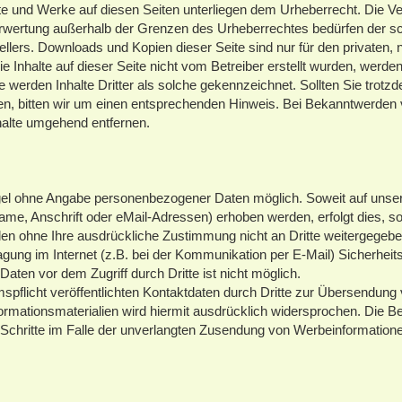
alte und Werke auf diesen Seiten unterliegen dem Urheberrecht. Die Ver
erwertung außerhalb der Grenzen des Urheberrechtes bedürfen der sch
lers. Downloads und Kopien dieser Seite sind nur für den privaten, n
 Inhalte auf dieser Seite nicht vom Betreiber erstellt wurden, werden
 werden Inhalte Dritter als solche gekennzeichnet. Sollten Sie trotz
, bitten wir um einen entsprechenden Hinweis. Bei Bekanntwerden
halte umgehend entfernen.
egel ohne Angabe personenbezogener Daten möglich. Soweit auf unse
e, Anschrift oder eMail-Adressen) erhoben werden, erfolgt dies, so
rden ohne Ihre ausdrückliche Zustimmung nicht an Dritte weitergegebe
agung im Internet (z.B. bei der Kommunikation per E-Mail) Sicherheit
aten vor dem Zugriff durch Dritte ist nicht möglich.
licht veröffentlichten Kontaktdaten durch Dritte zur Übersendung 
rmationsmaterialien wird hiermit ausdrücklich widersprochen. Die Be
e Schritte im Falle der unverlangten Zusendung von Werbeinformation